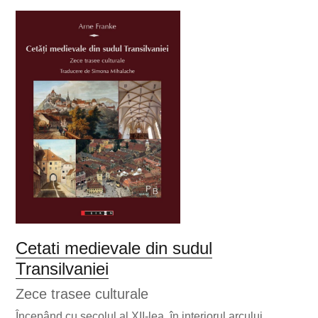
Cetati medievale din sudul
Transilvaniei
Zece trasee culturale
Începând cu secolul al XII-lea, în interiorul arcului