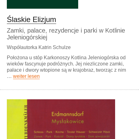
Ślaskie Elizjum
Zamki, palace, rezydencje i parki w Kotlinie
Jeleniogórskiej
Współautorka Katrin Schulze
Położona u stóp Karkonoszy Kotlina Jeleniogórska od
wieków fascynuje podróżnych. Jej niezliczone zamki,
pałace i dwory wtopione są w krajobraz, tworząc z nim
…
weiter lesen