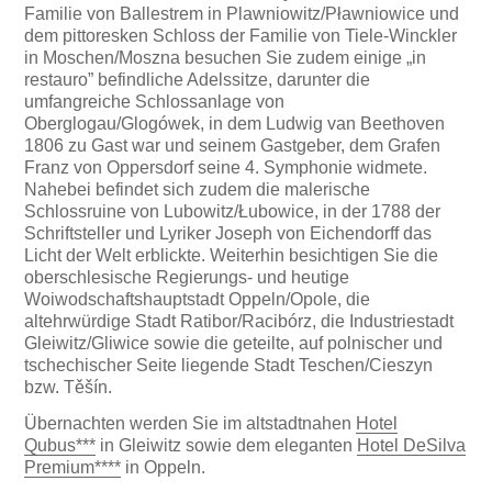
Familie von Ballestrem in Plawniowitz/Pławniowice und
dem pittoresken Schloss der Familie von Tiele-Winckler
in Moschen/Moszna besuchen Sie zudem einige „in
restauro” befindliche Adelssitze, darunter die
umfangreiche Schlossanlage von
Oberglogau/Glogówek, in dem Ludwig van Beethoven
1806 zu Gast war und seinem Gastgeber, dem Grafen
Franz von Oppersdorf seine 4. Symphonie widmete.
Nahebei befindet sich zudem die malerische
Schlossruine von Lubowitz/Łubowice, in der 1788 der
Schriftsteller und Lyriker Joseph von Eichendorff das
Licht der Welt erblickte. Weiterhin besichtigen Sie die
oberschlesische Regierungs- und heutige
Woiwodschaftshauptstadt Oppeln/Opole, die
altehrwürdige Stadt Ratibor/Racibórz, die Industriestadt
Gleiwitz/Gliwice sowie die geteilte, auf polnischer und
tschechischer Seite liegende Stadt Teschen/Cieszyn
bzw. Těšín.
Übernachten werden Sie im altstadtnahen
Hotel
Qubus***
in Gleiwitz sowie dem eleganten
Hotel DeSilva
Premium****
in Oppeln.